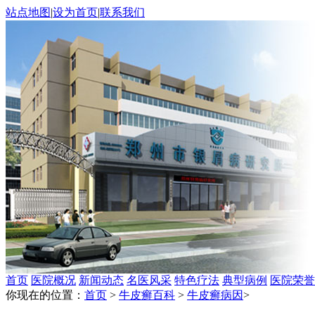
站点地图
|
设为首页
|
联系我们
首页
医院概况
新闻动态
名医风采
特色疗法
典型病例
医院荣誉
你现在的位置：
首页
>
牛皮癣百科
>
牛皮癣病因
>