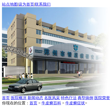
站点地图
|
设为首页
|
联系我们
首页
医院概况
新闻动态
名医风采
特色疗法
典型病例
医院荣誉
你现在的位置：
首页
>
牛皮癣百科
>
牛皮癣症状
>